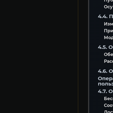
Осу
4.4. 
Изм
При
Мод
4.5.
Обе
Рас
4.6.
Опера
поль
4.7. 
Бес
Соо
Дос