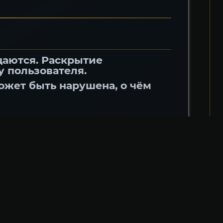
щаются. Раскрытие
у пользователя.
ожет быть нарушена, о чём
ьными платными услугами,
йте
льными. Возврат средств возможен
тора
доступность Дополнительных
я
ав, кроме явно указанных в