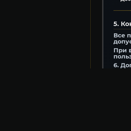
5. К
Все 
допус
При 
поль
6. Д
Пол
пер
Все
тол
Опе
Пла
Опл
опи