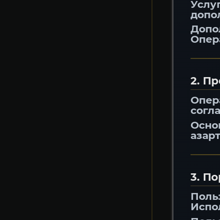
Услу
допо
Допо
Опер
2. П
Опер
согл
Осно
азар
3. П
Поль
Испо