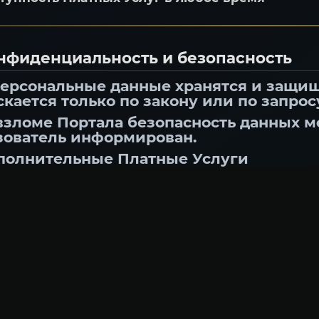
онфиденциальность и безопасность
персональные данные хранятся и защи
кается только по закону или по запрос
взломе Портала безопасность данных м
зователь информирован.
ополнительные Платные Услуги
ьзователь может воспользоваться дополнител
ечень и стоимость которых указываются на Са
 платежи являются добровольными и окончате
ько при технической ошибке со стороны Опера
ратор вправе изменять условия, стоимость и 
тных Услуг без предварительного уведомлени
ата услуг не предоставляет дополнительных пр
сании соответствующих услуг